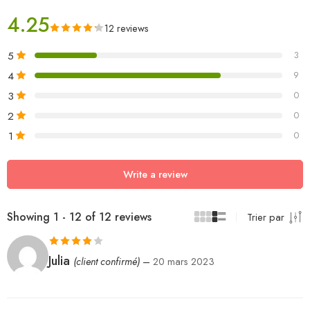
4.25
12 reviews
5
3
4
9
3
0
2
0
1
0
Write a review
Showing 1 - 12 of 12 reviews
Trier par
Note
4
Julia
(client confirmé)
–
20 mars 2023
sur 5