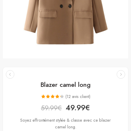
Blazer camel long
(
12
avis client)
Noté
12
4.25
49.99
€
59.99
€
sur 5 basé
sur
Soyez effrontément stylée & classe avec ce blazer
notations
camel long.
client