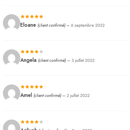
Note
5
sur 5
Eloane
(client confirmé)
–
6 septembre 2022
Note
4
Angela
(client confirmé)
–
3 juillet 2022
sur 5
Note
5
sur 5
Amel
(client confirmé)
–
2 juillet 2022
Note
4