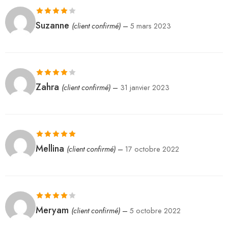
Note
4
Suzanne
(client confirmé)
–
5 mars 2023
sur 5
Note
4
Zahra
(client confirmé)
–
31 janvier 2023
sur 5
Note
5
sur 5
Mellina
(client confirmé)
–
17 octobre 2022
Note
4
Meryam
(client confirmé)
–
5 octobre 2022
sur 5