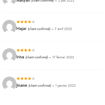
Aaliyah
(client confirmé)
–
2 juin 2022
sur 5
Note
4
Hajar
(client confirmé)
–
7 avril 2022
sur 5
Note
4
Irina
(client confirmé)
–
17 février 2022
sur 5
Note
4
Jinane
(client confirmé)
–
1 janvier 2022
sur 5