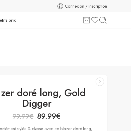
Connexion / Inscription
etits prix
azer doré long, Gold
Digger
89.99
€
99.99
€
ontément stylée & classe avec ce blazer doré long,