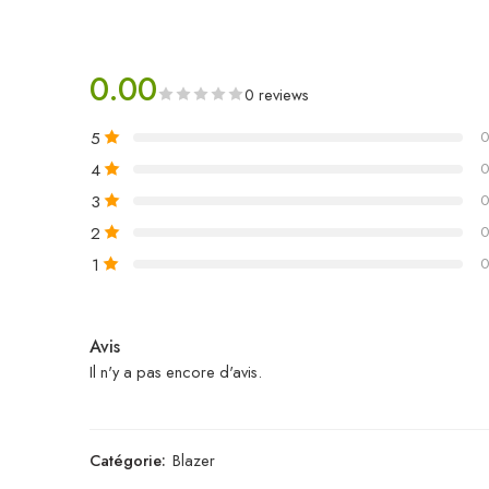
0.00
0 reviews
5
0
4
0
3
0
2
0
1
0
Avis
Il n'y a pas encore d'avis.
Catégorie:
Blazer