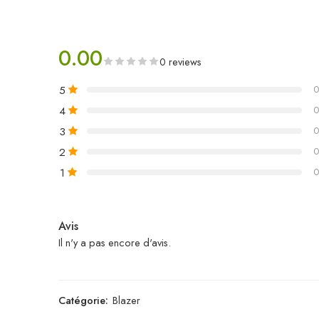
0.00
0 reviews
5
0
4
0
3
0
2
0
1
0
Avis
Il n'y a pas encore d'avis.
Catégorie:
Blazer