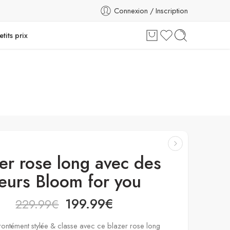
Connexion / Inscription
etits prix
er rose long avec des
leurs Bloom for you
199.99
€
229.99
€
rontément stylée & classe avec ce blazer rose long